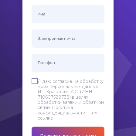
Имя
Электронная почта
Телефон
Я даю согласие на обработку
моих персональных данных
ИП Красоткин А.С. (ИНН
710607589738) в целях
обработки заявки и обратной
связи. Политика
конфиденциальности —
по
ссылке
Получить консультацию